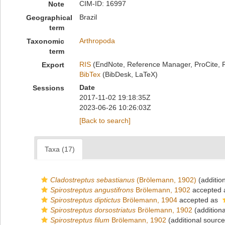
CIM-ID: 16997
Note
Brazil
Geographical
term
Arthropoda
Taxonomic
term
RIS
(EndNote, Reference Manager, ProCite, 
Export
BibTex
(BibDesk, LaTeX)
Date
Sessions
2017-11-02 19:18:35Z
2023-06-26 10:26:03Z
[Back to search]
Taxa (17)
Cladostreptus sebastianus
(Brölemann, 1902)
(additio
Spirostreptus angustifrons
Brölemann, 1902
accepted
Spirostreptus diptictus
Brölemann, 1904
accepted as
Spirostreptus dorsostriatus
Brölemann, 1902
(additiona
Spirostreptus filum
Brölemann, 1902
(additional source