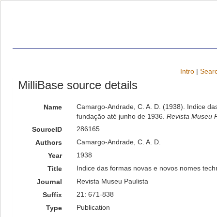
Intro
|
Searc
MilliBase source details
Camargo-Andrade, C. A. D. (1938). Indice da
Name
fundação até junho de 1936.
Revista Museu P
286165
SourceID
Camargo-Andrade, C. A. D.
Authors
1938
Year
Indice das formas novas e novos nomes techn
Title
Revista Museu Paulista
Journal
21: 671-838
Suffix
Publication
Type