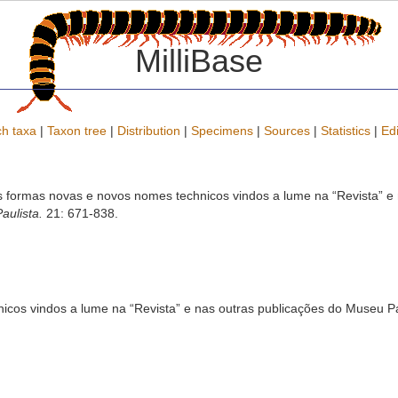
MilliBase
h taxa
|
Taxon tree
|
Distribution
|
Specimens
|
Sources
|
Statistics
|
Edi
s formas novas e novos nomes technicos vindos a lume na “Revista” e
aulista.
21: 671-838.
icos vindos a lume na “Revista” e nas outras publicações do Museu P