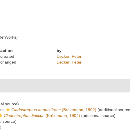
RefWorks)
action
by
created
Decker, Peter
changed
Decker, Peter
nal source)
 as
Cladostreptus angustifrons
(Brölemann, 1902)
(additional source
Cladostreptus dipticus
(Brölemann, 1904)
(additional source)
l source)
)