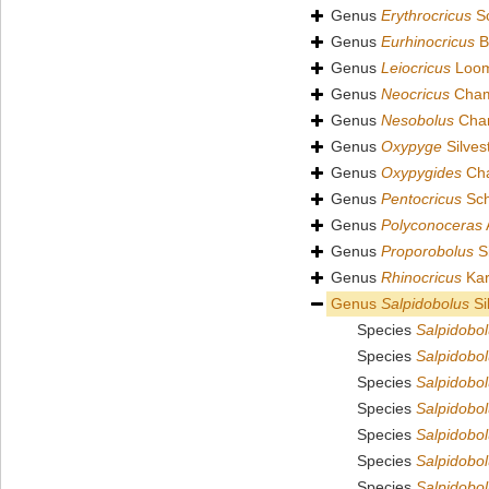
Genus
Erythrocricus
Sc
Genus
Eurhinocricus
B
Genus
Leiocricus
Loom
Genus
Neocricus
Cham
Genus
Nesobolus
Cham
Genus
Oxypyge
Silves
Genus
Oxypygides
Cha
Genus
Pentocricus
Sch
Genus
Polyconoceras
Genus
Proporobolus
Si
Genus
Rhinocricus
Kar
Genus
Salpidobolus
Si
Species
Salpidobo
Species
Salpidobolu
Species
Salpidobolu
Species
Salpidobol
Species
Salpidobo
Species
Salpidobo
Species
Salpidobol