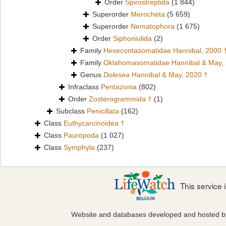
Order
Spirostreptida
(1 844)
Superorder
Merocheta
(5 659)
Superorder
Nematophora
(1 675)
Order
Siphoniulida
(2)
Family
Hexecontasomatidae Hannibal, 2000 
Family
Oklahomasomatidae Hannibal & May,
Genus
Dolesea
Hannibal & May, 2020 †
Infraclass
Pentazonia
(802)
Order
Zosterogrammida †
(1)
Subclass
Penicillata
(162)
Class
Euthycarcinoidea †
Class
Pauropoda
(1 027)
Class
Symphyla
(237)
This service
Website and databases developed and hosted 