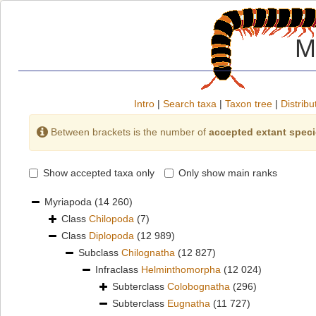
M
Intro
|
Search taxa
|
Taxon tree
|
Distribu
Between brackets is the number of
accepted extant spec
Show accepted taxa only
Only show main ranks
Myriapoda
(14 260)
Class
Chilopoda
(7)
Class
Diplopoda
(12 989)
Subclass
Chilognatha
(12 827)
Infraclass
Helminthomorpha
(12 024)
Subterclass
Colobognatha
(296)
Subterclass
Eugnatha
(11 727)