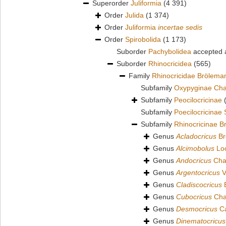
Superorder
Juliformia
(4 391)
Order
Julida
(1 374)
Order
Juliformia
incertae sedis
Order
Spirobolida
(1 173)
Suborder
Pachybolidea
accepted
Suborder
Rhinocricidea
(565)
Family
Rhinocricidae Brölema
Subfamily
Oxypyginae Cha
Subfamily
Peocilocricinae
Subfamily
Poecilocricinae
Subfamily
Rhinocricinae B
Genus
Acladocricus
Br
Genus
Alcimobolus
Loo
Genus
Andocricus
Cha
Genus
Argentocricus
V
Genus
Cladiscocricus
B
Genus
Cubocricus
Cha
Genus
Desmocricus
Ca
Genus
Dinematocricus