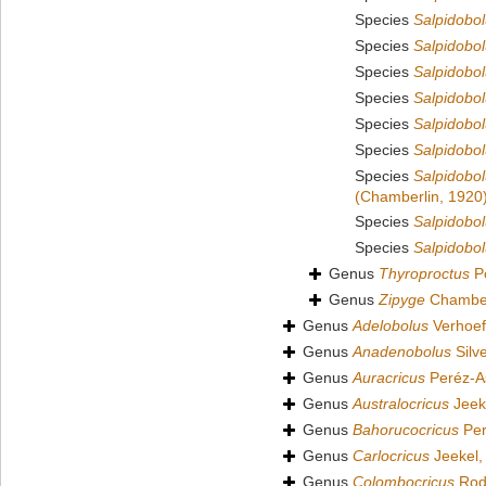
Species
Salpidobo
Species
Salpidobol
Species
Salpidobol
Species
Salpidobol
Species
Salpidobol
Species
Salpidobol
Species
Salpidobo
(Chamberlin, 1920
Species
Salpidobo
Species
Salpidobol
Genus
Thyroproctus
Po
Genus
Zipyge
Chamber
Genus
Adelobolus
Verhoef
Genus
Anadenobolus
Silve
Genus
Auracricus
Peréz-A
Genus
Australocricus
Jeek
Genus
Bahorucocricus
Per
Genus
Carlocricus
Jeekel,
Genus
Colombocricus
Rodr