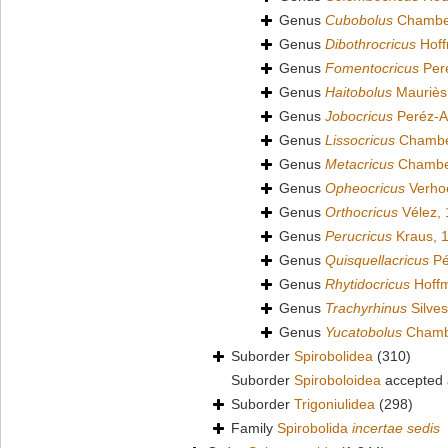
Genus
Cubobolus
Chamber
Genus
Dibothrocricus
Hoff
Genus
Fomentocricus
Per
Genus
Haitobolus
Mauriès
Genus
Jobocricus
Peréz-A
Genus
Lissocricus
Chamber
Genus
Metacricus
Chamber
Genus
Opheocricus
Verhoe
Genus
Orthocricus
Vélez,
Genus
Perucricus
Kraus, 
Genus
Quisquellacricus
Pé
Genus
Rhytidocricus
Hoffm
Genus
Trachyrhinus
Silves
Genus
Yucatobolus
Chambe
Suborder
Spirobolidea
(310)
Suborder
Spiroboloidea
accepted
Suborder
Trigoniulidea
(298)
Family
Spirobolida
incertae sedis